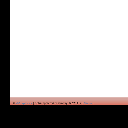
©
| doba zpracování stránky: 0.0719 s |
V-Graphic.cz
Sitemap