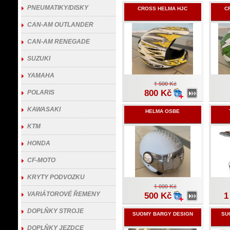
PNEUMATIKY/DISKY
CROSS HELMA HJC
C
CAN-AM OUTLANDER
CAN-AM RENEGADE
SUZUKI
YAMAHA
1 500 Kč
800 Kč
POLARIS
KAWASAKI
HELMA OSBE
KTM
HONDA
CF-MOTO
KRYTY PODVOZKU
1 000 Kč
VARIÁTOROVÉ ŘEMENY
500 Kč
1
DOPLŇKY STROJE
SUOMY BARGY DESIGN
SU
DOPLŇKY JEZDCE