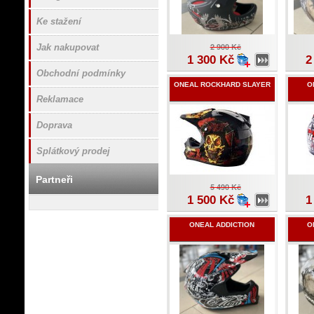
Ke stažení
2 900 Kč
Jak nakupovat
1 300 Kč
2
Obchodní podmínky
ONEAL ROCKHARD SLAYER
O
Reklamace
Doprava
Splátkový prodej
Partneři
5 490 Kč
1 500 Kč
1
ONEAL ADDICTION
O