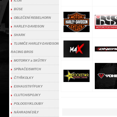
ICON
BÜSE
OBLEČENÍ REBELHORN
HARLEY-DAVIDSON
SHARK
TLUMIČE HARLEY-DAVIDSON
RACING BROS
MOTORKY a SKŮTRY
SPÍNAČE/SWITCH
ČTYŘKOLKY
EXHAUST/VÝFUKY
CLUTCH/SPOJKY
POLOOSY/KLOUBY
NÁHRADNÍ DÍLY