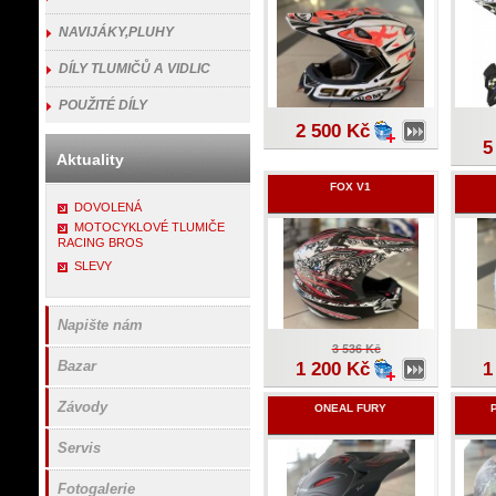
NAVIJÁKY,PLUHY
DÍLY TLUMIČŮ A VIDLIC
POUŽITÉ DÍLY
2 500 Kč
5
Aktuality
FOX V1
DOVOLENÁ
MOTOCYKLOVÉ TLUMIČE
RACING BROS
SLEVY
Napište nám
3 536 Kč
Bazar
1 200 Kč
1
Závody
ONEAL FURY
Servis
Fotogalerie