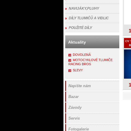
NAVIJÁKY,PLUHY
DÍLY TLUMIČŮ A VIDLIC
POUŽITÉ DÍLY
CV 
Aktuality
B
DOVOLENÁ
MOTOCYKLOVÉ TLUMIČE
RACING BROS
SLEVY
Napište nám
Bazar
Závody
Servis
Fotogalerie