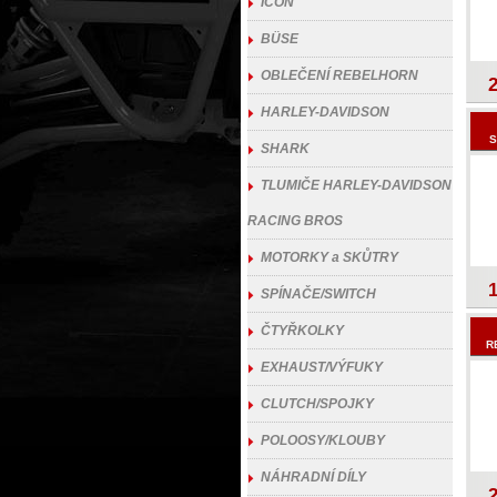
ICON
BÜSE
OBLEČENÍ REBELHORN
HARLEY-DAVIDSON
S
SHARK
TLUMIČE HARLEY-DAVIDSON
RACING BROS
MOTORKY a SKŮTRY
SPÍNAČE/SWITCH
ČTYŘKOLKY
R
EXHAUST/VÝFUKY
CLUTCH/SPOJKY
POLOOSY/KLOUBY
NÁHRADNÍ DÍLY