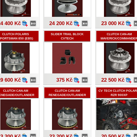
24 400 Kč
24 200 Kč
23 000 Kč
CLUTCH POLARIS
SLIDER TRAIL BLOCK
CLUTCH CAN-AM
PORTSMAN 850 (EBS)
CVTECH
MAVERICK/COMMANDE
2009-2016
1000
19 600 Kč
375 Kč
22 500 Kč
CLUTCH CAN-AM
CLUTCH CAN-AM
CV TECH CLUTCH POLAR
ENEGADE/OUTLANDER
RENEGADE/OUTLANDER
RZR 900XP
500
570 ALL YEARS
23 200 Kč
23 200 Kč
20 500 Kč