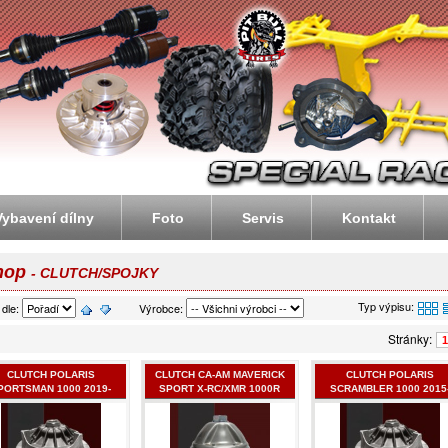
ike.cz - motorky, čtyřkolky, enduro, atv, dirtbike, streetbike
Vybavení dílny
Foto
Servis
Kontakt
hop
- CLUTCH/SPOJKY
Typ výpisu:
 dle:
Výrobce:
Stránky:
1
CLUTCH POLARIS
CLUTCH CA-AM MAVERICK
CLUTCH POLARIS
PORTSMAN 1000 2019-
SPORT X-RC/XMR 1000R
SCRAMBLER 1000 2015
2024
2020-2024
2017