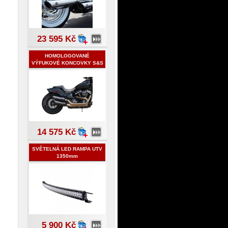
23 595 Kč
HOMOLOGOVANÉ
VÝFUKOVÉ KONCOVKY S&S
- HARLEY-HAVIDSON
SOFTAIL 2018
14 575 Kč
SVĚTELNÁ LED RAMPA UTV
1350mm
5 900 Kč