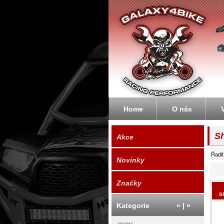
Galaxyb
Home
O nás
S
Akce
Řadit
Novinky
Značky
S
Kategorie
«
|
»