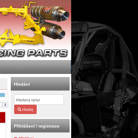
Hledání
2
Hledej
-
Přihlášení / registrace