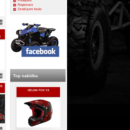
Přihlášení
Registrace
Ztratil jsem heslo
R
Top nabídka
IS
HELMA FOX V3