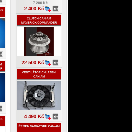
7 200 Kč
2 400 Kč
00
CLUTCH CAN-AM
MAVERICK/COMMANDER
1000
22 500 Kč
M
ER
VENTILÁTOR CHLAZENÍ
CAN-AM
RENEGADE/OUTLANDER
4 490 Kč
IS
ŘEMEN VARIÁTORU CAN-AM