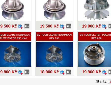
19 500 Kč
19 500 Kč
19 900 Kč
TECH CLUTCH KAWASAKI
CV TECH CLUTCH KAWASAKI
CV TECH CLUTCH POLAR
RUTE FORCE 650 4X4
KFX 700
RZR 800
19 800 Kč
18 900 Kč
19 900 Kč
Stránky:
1