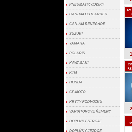
PNEUMATIKY/DISKY
CV
CAN-AM OUTLANDER
CAN-AM RENEGADE
SUZUKI
YAMAHA
POLARIS
KAWASAKI
CV
RE
KTM
HONDA
CF-MOTO
KRYTY PODVOZKU
VARIÁTOROVÉ ŘEMENY
DOPLŇKY STROJE
S
DOPLŇKY JEZDCE