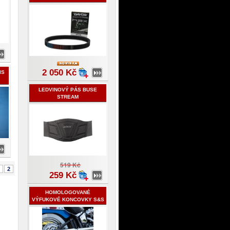
2 050 Kč
IS
LEDVINOVÝ PÁS BUSE
STREAM
519 Kč
2
259 Kč
HOMOLOGOVANÉ
VÝFUKOVÉ KONCOVKY S&S
- HARLEY-HAVIDSON
SOFTAIL 2018