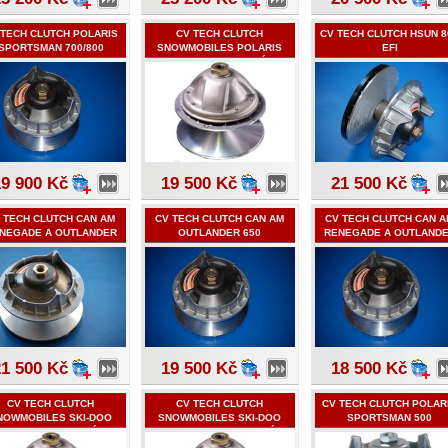
 TECH CLUTCH POLARIS
CV TECH CLUTCH
CV TECH CLUTCH HSUN 8
SPORTSMAN 700/800
SNOWMOBILES POLARIS
EFI
VODOU CHLAZENÉ
19 900 Kč
19 500 Kč
21 500 Kč
 TECH CLUTCH CAN AM
CV TECH CLUTCH CAN AM
CV TECH CLUTCH CAN A
NEGADE A OUTLANDER
OUTLANDER 650
RENEGADE A OUTLAND
1000
500
21 500 Kč
19 500 Kč
18 500 Kč
CV TECH CLUTCH
CV TECH CLUTCH
CV TECH CLUTCH POLAR
NOWMOBILES SKI-DOO
SNOWMOBILES SKI-DOO
SPORTSMAN 500
VODOU CHLAZENÉ
VZDUCHEM CHLAZENÉ