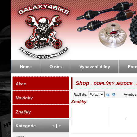
Galaxybike.cz - motorky, čtyřkolky, enduro
Home
O nás
Vybavení dílny
Fot
Shop
- DOPLŇKY JEZDCE - 
Akce
Řadit dle:
Výrobce
Novinky
Značky
Značky
.
Kategorie
«
|
»