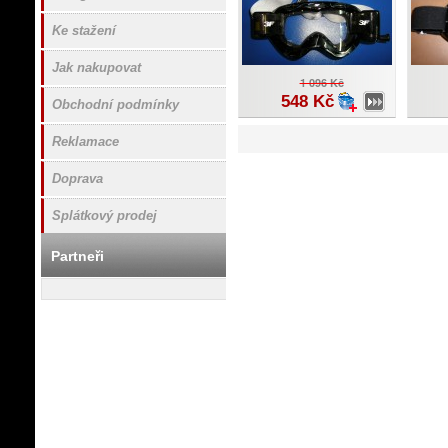
Ke stažení
Jak nakupovat
1 096 Kč
548 Kč
Obchodní podmínky
Reklamace
Doprava
Splátkový prodej
Partneři