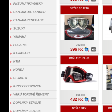
PNEUMATIKY/DISKY
BRÝLE 3F 1218
CAN-AM OUTLANDER
CAN-AM RENEGADE
SUZUKI
YAMAHA
792 Kč
POLARIS
396 Kč
KAWASAKI
BRÝLE B1 BLUR
KTM
HONDA
CF-MOTO
KRYTY PODVOZKU
VARIÁTOROVÉ ŘEMENY
865 Kč
432 Kč
DOPLŇKY STROJE
BRÝLE SPY
BR
DOPLŇKY JEZDCE