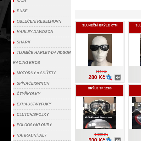
ICON
BÜSE
OBLEČENÍ REBELHORN
SLUNEČNÍ BRÝLE KTM
SL
HARLEY-DAVIDSON
SHARK
TLUMIČE HARLEY-DAVIDSON
RACING BROS
934 Kč
MOTORKY a SKŮTRY
280 Kč
SPÍNAČE/SWITCH
BRÝLE 3F 1280
ČTYŘKOLKY
EXHAUST/VÝFUKY
CLUTCH/SPOJKY
POLOOSY/KLOUBY
1 000 Kč
NÁHRADNÍ DÍLY
500 Kč