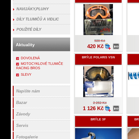
NAVIJÁKY,PLUHY
DÍLY TLUMIČŮ A VIDLIC
POUŽITÉ DÍLY
920 Kč
Aktuality
420 Kč
BRÝLE POLARIS VSN
DOVOLENÁ
MOTOCYKLOVÉ TLUMIČE
RACING BROS
SLEVY
Napište nám
Bazar
2 252 Kč
1 126 Kč
Závody
BRÝLE 3F
BR
Servis
Fotogalerie