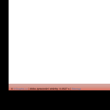
©
| doba zpracování stránky: 0.0527 s |
V-Graphic.cz
Sitemap