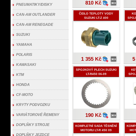
810 Kč
PNEUMATIKY/DISKY
ČIDLO TEPLOTY VODY
KO
CAN-AM OUTLANDER
SUZUKI LT-Z 400
SPOJ
CAN-AM RENEGADE
SUZUKI
YAMAHA
POLARIS
1 355 Kč
5
KAWASAKI
SPOJKOVÝ PLECH SUZUKI
KE
LT-R450 06-09
SPOJ
KTM
HONDA
CF-MOTO
KRYTY PODVOZKU
190 Kč
VARIÁTOROVÉ ŘEMENY
DOPLŇKY STROJE
KOMPLETNÍ SADA TĚSNĚNÍ
KOMP
MOTORU LT-R 450 09
MOT
DOPLŇKY JEZDCE