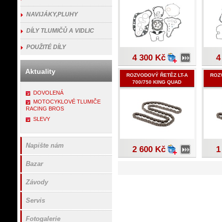
NAVIJÁKY,PLUHY
DÍLY TLUMIČŮ A VIDLIC
POUŽITÉ DÍLY
4 300 Kč
4
Aktuality
ROZVODOVÝ ŘETĚZ LT-A
ROZ
700/750 KING QUAD
DOVOLENÁ
MOTOCYKLOVÉ TLUMIČE
RACING BROS
SLEVY
Napište nám
2 600 Kč
1
Bazar
Závody
Servis
Fotogalerie