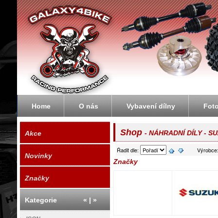
Galaxybike.cz - motorky, čtyřkolky, enduro
Home
O nás
Vybavení dílny
Fot
Shop
- NÁHRADNÍ DÍLY - S
Akce
Řadit dle:
Výrobce
Novinky
Značky
Značky
Kategorie
«
|
»