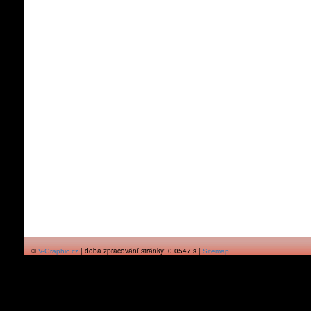
©
| doba zpracování stránky: 0.0547 s |
V-Graphic.cz
Sitemap