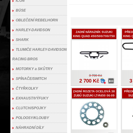
ICON
BÜSE
OBLEČENÍ REBELHORN
HARLEY-DAVIDSON
ZADNÍ NÁRAZNÍK SUZUKI
PŘED
KING QUAD 450/500/700/750
KING 
SHARK
2005 - 2019
TLUMIČE HARLEY-DAVIDSON
RACING BROS
MOTORKY a SKŮTRY
3 700 Kč
SPÍNAČE/SWITCH
2 700 Kč
3
ČTYŘKOLKY
ZADNÍ ROZETA OCELOVÁ 38
PŘED
ZUBŮ SUZUKI LT-R450 06-09
SUZ
EXHAUST/VÝFUKY
CLUTCH/SPOJKY
POLOOSY/KLOUBY
NÁHRADNÍ DÍLY