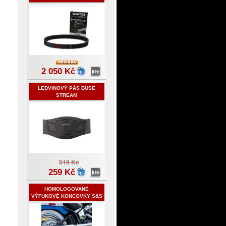
2 050 Kč
LEDVINOVÝ PÁS BUSE
STREAM
519 Kč
259 Kč
HOMOLOGOVANÉ
VÝFUKOVÉ KONCOVKY S&S
- HARLEY-HAVIDSON
SOFTAIL 2018