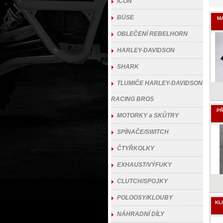
ICON
BÜSE
M
OBLEČENÍ REBELHORN
HARLEY-DAVIDSON
SHARK
TLUMIČE HARLEY-DAVIDSON
RACING BROS
PŘ
MOTORKY a SKŮTRY
SPÍNAČE/SWITCH
ČTYŘKOLKY
EXHAUST/VÝFUKY
CLUTCH/SPOJKY
POLOOSY/KLOUBY
KL
NÁHRADNÍ DÍLY