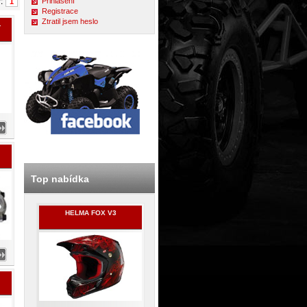
y:
Přihlášení
1
Registrace
Ztratil jsem heslo
-
-
Top nabídka
HELMA FOX V3