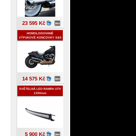
23 595 Kč
HOMOLOGOVANÉ
VÝFUKOVÉ KONCOVKY S&S
- HARLEY-HAVIDSON
SOFTAIL 2018
14 575 Kč
SVĚTELNÁ LED RAMPA UTV
1350mm
5 900 Kč