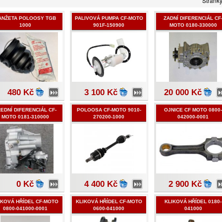
Stránk
ANŽETA POLOOSY TGB
PALIVOVÁ PUMPA CF-MOTO
ZADNÍ DIFERENCIÁL CF
1000
901F-150900
MOTO 0180-330000
480 Kč
3 100 Kč
20 000 Kč
EDNÍ DIFERENCIÁL CF-
POLOOSA CF-MOTO 9010-
OJNICE CF MOTO 0800
MOTO 0181-310000
270200-1000
042000-0001
0 Kč
4 400 Kč
2 900 Kč
IKOVÁ HŘÍDEL CF-MOTO
KLIKOVÁ HŘÍDEL CF-MOTO
KLIKOVÁ HŘÍDEL 0180-
0800-041000-0001
0600-041000
041000