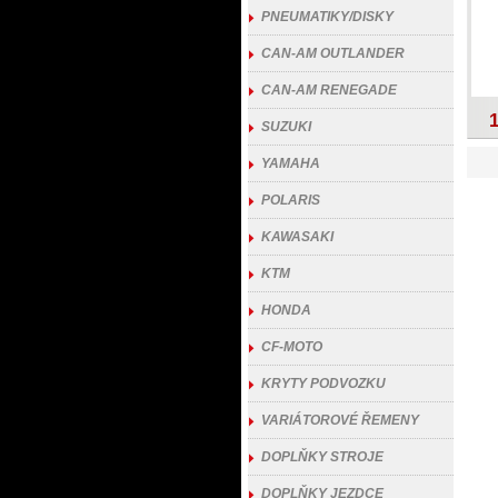
PNEUMATIKY/DISKY
CAN-AM OUTLANDER
CAN-AM RENEGADE
SUZUKI
YAMAHA
POLARIS
KAWASAKI
KTM
HONDA
CF-MOTO
KRYTY PODVOZKU
VARIÁTOROVÉ ŘEMENY
DOPLŇKY STROJE
DOPLŇKY JEZDCE