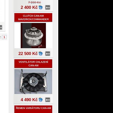
7 200 Kč
2 400 Kč
CLUTCH CAN-AM
MAVERICK/COMMANDER
1000
y:
1
22 500 Kč
VENTILÁTOR CHLAZENÍ
CAN-AM
RENEGADE/OUTLANDER
4 490 Kč
ŘEMEN VARIÁTORU CAN-AM