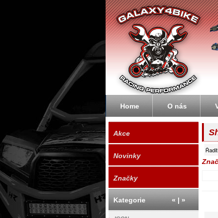
Galaxyb
Home
O nás
S
Akce
Řadit
Novinky
Znač
Značky
Kategorie
«
|
»