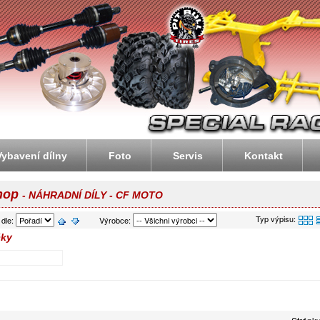
ike.cz - motorky, čtyřkolky, enduro, atv, dirtbike, streetbike
Vybavení dílny
Foto
Servis
Kontakt
hop
- NÁHRADNÍ DÍLY - CF MOTO
Typ výpisu:
 dle:
Výrobce:
ky