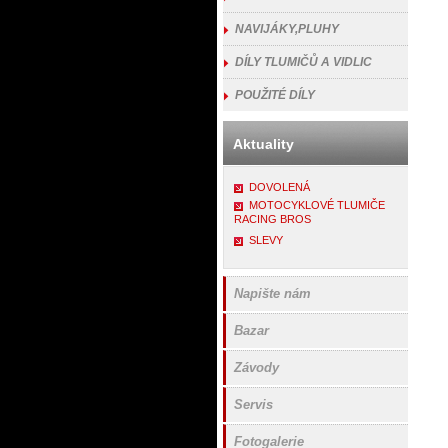
NAVIJÁKY,PLUHY
DÍLY TLUMIČŮ A VIDLIC
POUŽITÉ DÍLY
Aktuality
DOVOLENÁ
MOTOCYKLOVÉ TLUMIČE
RACING BROS
SLEVY
Napište nám
Bazar
Závody
Servis
Fotogalerie