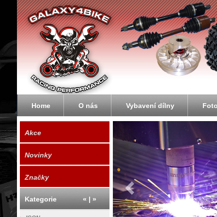
Galaxybike.cz - motorky, čtyřkolky, enduro
Home
O nás
Vybavení dílny
Fot
Previous
Akce
Novinky
Značky
Kategorie
«
|
»