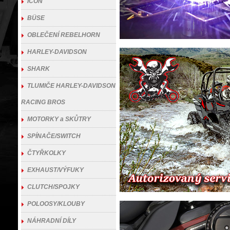
ICON
BÜSE
OBLEČENÍ REBELHORN
HARLEY-DAVIDSON
SHARK
TLUMIČE HARLEY-DAVIDSON
RACING BROS
MOTORKY a SKŮTRY
SPÍNAČE/SWITCH
ČTYŘKOLKY
EXHAUST/VÝFUKY
CLUTCH/SPOJKY
POLOOSY/KLOUBY
NÁHRADNÍ DÍLY