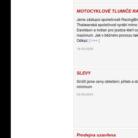
MOTOCYKLOVÉ TLUMIČE RA
Jsme zástupci společnosti RacingBr
Thaiwanská společnost vyrábí mimo j
Davidson a Indian pro jezdce kteří od
maximum. Jak v běžném provozu tak
Odkaz:
[ >>> ]
18-05-2025
SLEVY
Snížli jsme ceny oblečení, přileb a 
minimum
03-06-2024
Prodejna uzavřena