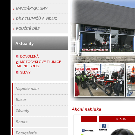
NAVIJÁKY,PLUHY
DÍLY TLUMIČŮ A VIDLIC
POUŽITÉ DÍLY
Aktuality
DOVOLENÁ
MOTOCYKLOVÉ TLUMIČE
RACING BROS
SLEVY
Napište nám
Bazar
Akční nabídka
Závody
DOPLŇKY JEZDCE
SHARK
SHARK
Servis
Fotogalerie