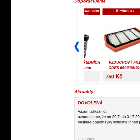
CF-MOTO
TLUMIČE HARLEY-DAVIDSON
ČTYŘKOLKY
RACING BROS
EMEN VARIÁTORU,
CARTRIDGE PŘEDNÍCH
VZDUCHOVÝ FILTR
BELT ODES UTV
VIDLIC 49 mm
ODES 650/800/1000
T
WORKCROSS 1000
FLH/FLT/FLHX 2014>
950 Kč
17 300 Kč
750 Kč
1
Aktuality:
DOVOLENÁ
Vážení zákazníci,
oznamujeme, že od 20.7. do 31.7.2
Veškeré objednávky vyřídíme ihned p
20-07-2026