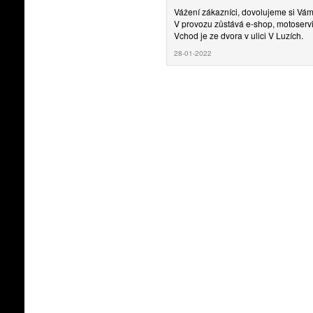
Vážení zákazníci, dovolujeme si Vá
V provozu zůstává e-shop, motoservi
Vchod je ze dvora v ulici V Luzích.
28-01-2022