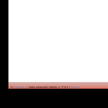
©
| doba zpracování stránky: 2.1770 s |
V-Graphic.cz
Sitemap