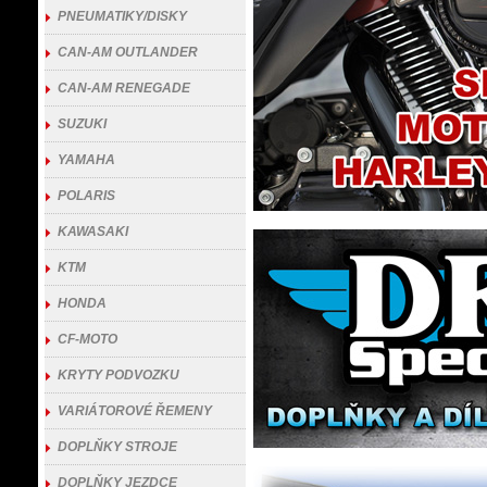
PNEUMATIKY/DISKY
CAN-AM OUTLANDER
CAN-AM RENEGADE
SUZUKI
YAMAHA
POLARIS
KAWASAKI
KTM
HONDA
CF-MOTO
KRYTY PODVOZKU
VARIÁTOROVÉ ŘEMENY
DOPLŇKY STROJE
DOPLŇKY JEZDCE