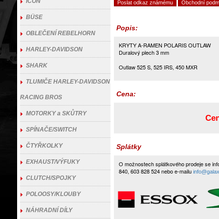
ICON
Poslat odkaz známému
Obchodní podm
BÜSE
Popis:
OBLEČENÍ REBELHORN
KRYTY A-RAMEN POLARIS OUTLAW
HARLEY-DAVIDSON
Duralový plech 3 mm
SHARK
Outlaw 525 S, 525 IRS, 450 MXR
TLUMIČE HARLEY-DAVIDSON
Cena:
RACING BROS
MOTORKY a SKŮTRY
Cen
SPÍNAČE/SWITCH
ČTYŘKOLKY
Splátky
EXHAUST/VÝFUKY
O možnostech splátkového prodeje se info
840, 603 828 524 nebo e-mailu
info@galax
CLUTCH/SPOJKY
POLOOSY/KLOUBY
NÁHRADNÍ DÍLY