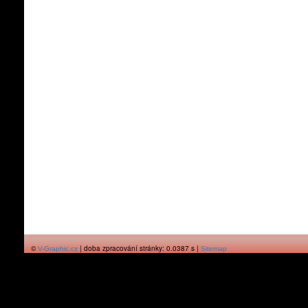
©
| doba zpracování stránky: 0.0387 s |
V-Graphic.cz
Sitemap