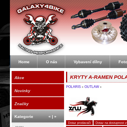
Galaxybike.cz - motorky, čtyřkolky, enduro
Home
O nás
Vybavení dílny
Fot
KRYTY A-RAMEN POL
Akce
»
»
POLARIS
OUTLAW
Novinky
Značky
Kategorie
«
|
»
Dotaz prodavači
Dotaz na dostupnost z