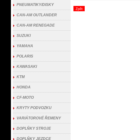
PNEUMATIKY/DISKY
Zpět
CAN-AM OUTLANDER
CAN-AM RENEGADE
SUZUKI
YAMAHA
POLARIS
KAWASAKI
KTM
HONDA
CF-MOTO
KRYTY PODVOZKU
VARIÁTOROVÉ ŘEMENY
DOPLŇKY STROJE
DOPLŇKY JEZDCE